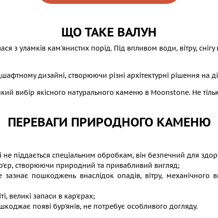
ЩО ТАКЕ ВАЛУН
ася з уламків кам'янистих порід. Під впливом води, вітру, снігу
дшафтному дизайні, створюючи різні архітектурні рішення на ді
кий вибір якісного натурального каменю в Moonstone. Не тільк
ПЕРЕВАГИ ПРИРОДНОГО КАМЕНЮ
і не піддається спеціальним обробкам, він безпечний для здоро
р'єр, створюючи природний та привабливий вигляд;
 зазнає пошкоджень внаслідок опадів, вітру, механічного 
і, великі запаси в кар'єрах;
шкоджає появі бур'янів, не потребує особливого догляду.