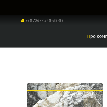
+38 /067/ 548-38-83
Про ком