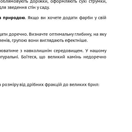
 облямовують доріжки, оформляють сухі струмки,
я зведення стін у саду.
з природою
. Якщо ви хочете додати фарби у свій
ядати доречно. Визначте оптимальну глибину, на яку
аменів, групою вони виглядають ефектніше.
оніюватиме з навколишнім середовищем. У нашому
атуральні. Боїтеся, що великий камінь недоречно
розміру від дрібних фракцій до великих брил: