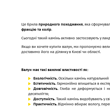
Це брила
природного походження
, яка сформувал
фракцію та колір
.
Сьогодні такий камінь активно застосовують у лан
Якщо ви хочете купити валун, ми пропонуємо вели
доставимо його на ділянку в Києві чи області.
Валун має такі важливі властивості як:
Екологічність.
Оскільки камінь натуральний 
Естетичність.
Гармонійно впишеться в ексте
Довговічність.
Глиба не деформується і не
десятиліття;
Доступність.
Такий камінь видобувають у світ
Практичність.
Відмінно вбирає вологу, пере