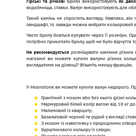
Гірські та річкові
брили використовують
як деко
водоймища, ставки. Валун використовують для облиц
Такий камінь не спростить вигляду. Навпаки, він 
ландшафт, то завжди можна вибрати кольоровий в
Часто брилу бояться купувати через її розміри. Од
потрібно прикопати брилу, щоб не було відчуття т
Не рекомендується
розміщувати каміння різних 
магазині ви можете купити валуни різних кольор
виглядатиме на ділянці? Візьміть меншу фракцію.
У Moonstone ви можете купити валун недорого. П
Гранітний з мохом або без нього (різні коль
Мармуровий білий колір вагою від 10 кг до
Малиновий із кварциту;
Базальтовий чорний та рудий у вигляді стовп
З мохом із известняку з природними отвор
Бурштинового кольору із слюди;
Річкове каміння всіх розмірів.