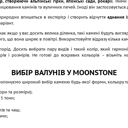
р, створюючи альпійські гірки, японські сади, рокарії
. Ними
ювання камінів та вуличних печей. Іноді він застосовується дл
природно впишеться в екстер'єр і створить відчуття
єднання і
аріант.
нак якщо у вас досить велика ділянка, такі камені будуть вигл
ого, що вона ширяє в повітрі. Використовуйте відразу кілька к
порід. Досить вибрати пару видів і такий колір, який гарм
ів і розмірів. Не готові до яскравих кольорів – візьміть н
ВИБІР ВАЛУНІВ У MOONSTONE
ропонуємо широкий вибір каменю будь-якої форми, кольору та 
ори та розміри);
 5 тонн;
ів та чаш;
ами;