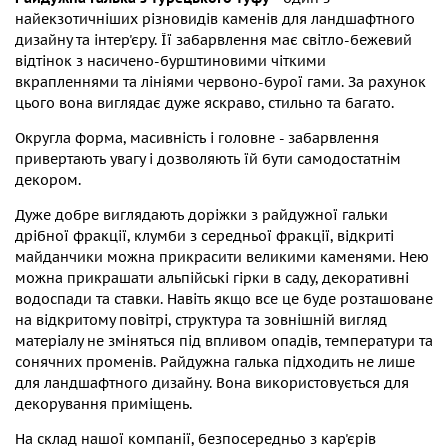
найекзотичніших різновидів каменів для ландшафтного
дизайну та інтер'єру. Її забарвлення має світло-бежевий
відтінок з насичено-бурштиновими чіткими
вкрапленнями та лініями червоно-бурої гами. За рахунок
цього вона виглядає дуже яскраво, стильно та багато.
Округла форма, масивність і головне - забарвлення
привертають увагу і дозволяють їй бути самодостатнім
декором.
Дуже добре виглядають доріжки з райдужної гальки
дрібної фракції, клумби з середньої фракції, відкриті
майданчики можна прикрасити великими каменями. Нею
можна прикрашати альпійські гірки в саду, декоративні
водоспади та ставки. Навіть якщо все це буде розташоване
на відкритому повітрі, структура та зовнішній вигляд
матеріалу не зміняться під впливом опадів, температури та
сонячних променів. Райдужна галька підходить не лише
для ландшафтного дизайну. Вона використовується для
декорування приміщень.
На склад нашої компанії, безпосередньо з кар'єрів